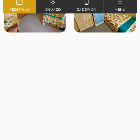
REZERWUJ
DOJAZD
ZADZWOŃ
MENU
Na mapie
Zakopane
Chłabówka 28