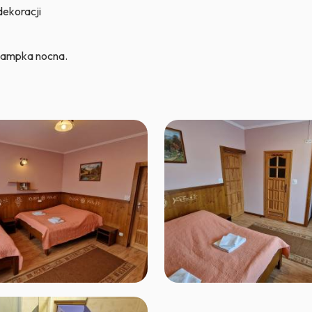
dekoracji
 lampka nocna.