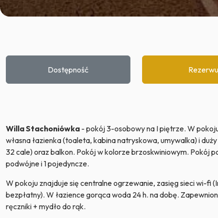
Dostępność
Rezerwu
Willa Stachoniówka
- pokój 3-osobowy na I piętrze. W pokoju
własna łazienka (toaleta, kabina natryskowa, umywalka) i duży 
32 cale) oraz balkon. Pokój w kolorze brzoskwiniowym. Pokój po
podwójne i 1 pojedyncze.
W pokoju znajduje się centralne ogrzewanie, zasięg sieci wi-fi (
bezpłatny). W łazience gorąca woda 24 h. na dobę. Zapewniona
ręczniki + mydło do rąk.