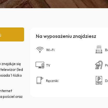
j
Na wyposażeniu znajdziesz
Wi-Fi
B
 znajduje się
TV
P
telewizor (led
siada 1 łóżko
Ręczniki
D
Internet
 pościel oraz