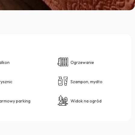
alkon
Ogrzewanie
rysznic
Szampon, mydło
armowy parking
Widok na ogród